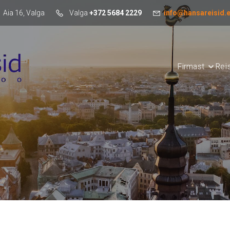
Aia 16, Valga
Valga
+372 5684 2229
info@hansareisid.
Firmast
Rei