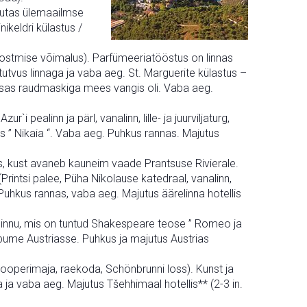
avutas ülemaailmse
nikeldri külastus /
stmise võimalus). Parfümeeriatööstus on linnas
itutvus linnaga ja vaba aeg. St. Marguerite külastus –
 osas raudmaskiga mees vangis oli. Vaba aeg.
 pealinn ja pärl, vanalinn, lille- ja juurviljaturg,
ks ” Nikaia “. Vaba aeg. Puhkus rannas. Majutus
 kust avaneb kauneim vaade Prantsuse Rivierale.
rintsi palee, Püha Nikolause katedraal, vanalinn,
uhkus rannas, vaba aeg. Majutus äärelinna hotellis
 linnu, mis on tuntud Shakespeare teose ” Romeo ja
abume Austriasse. Puhkus ja majutus Austrias
 ooperimaja, raekoda, Schönbrunni loss). Kunst ja
a ja vaba aeg. Majutus Tšehhimaal hotellis** (2-3 in.