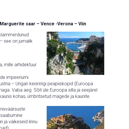
.Marguerite saar – Vence -Verona – Viin
le klammerdunud
 – see on jumalik
 mille arhidektuur
ide impeeriumi
ria – Ungari keisririigi peapiiskopid (Euroopa
nnaga. Vaba aeg. Sõit üle Euroopa silla ja seejärel
lt kaunis kohas, ümbritsetud mägede ja kaunite
amisväärsuste
ks saabumine
i ja väikeseid linnu
oad).