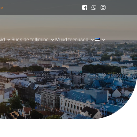
ee
sid
Busside tellimine
Muud teenused