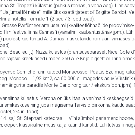
inna St. Tropez`i külastus (puhkus rannas ja vaba aeg). Linn sa
Ja jumal lõi naise”, mille üks osatäitjatest oli Brigitte Bardot. Vei
inna hotellis Formule 1 (2-sed / 3 -sed toad).
 Grasse Parfümeeriamuuseumi (kvaliteetlõhnaõlide proovimise-o
d filmifestivalilinna Cannes`i (vanalinn, kaubantustänav jpm.). Lüh
al) poolest, kus tuntud A. Dumas musketäride romaani viimases
toad).
, Beaulieu, jt). Nizza külastus (prantsusepäraselt Nice, Cote d`Azur`i
nna rajasid kreeklased umbes 350 a. e.Kr ja algselt oli linna nime
yense Corniche rannikuteed Monacosse. Peatus Eze mägikülas,
 aeg. Monaco – 1,92 km2, ca 60 000 el. mägedes asuv Vürstiriik (P
mängurite paradiis Monte-Carlo rongituur / ekskursioon, jpm). P
vanalinna külastus. Verona on üks Itaalia vanimaid keskaegseid
a turismikeskuse ning juba mägisema Tarvisio piirkonna kaudu sa
stel, 2-4 in. toad).
-14. saj. St. Stephani katedraal – Viini sümbol, parlamendihoone,
r, ooper, klassikaline muusika ja kaunid kunstid. Lühitutvus linnag