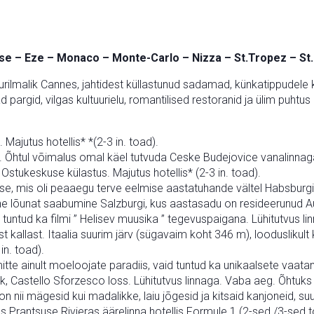
se – Eze – Monaco – Monte-Carlo – Nizza – St.Tropez – St
 suurilmalik Cannes, jahtidest küllastunud sadamad, künkatippude
 pargid, vilgas kultuurielu, romantilised restoranid ja ülim puhtus
Majutus hotellis* *(2-3 in. toad).
Õhtul võimalus omal käel tutvuda Ceske Budejovice vanalinnaga,
 Ostukeskuse külastus. Majutus hotellis* (2-3 in. toad).
e, mis oli peaaegu terve eelmise aastatuhande vältel Habsburg
lõunat saabumine Salzburgi, kus aastasadu on resideerunud Aust
on tuntud ka filmi ” Helisev muusika ” tegevuspaigana. Lühitutvus li
st kallast. Itaalia suurim järv (sügavaim koht 346 m), loodusliku
in. toad).
te ainult moeloojate paradiis, vaid tuntud ka unikaalsete vaat
rik, Castello Sforzesco loss. Lühitutvus linnaga. Vaba aeg. Õhtu
 nii mägesid kui madalikke, laiu jõgesid ja kitsaid kanjoneid, suur
 Prantsuse Rivieras äärelinna hotellis Formule 1 (2-sed /3-sed t