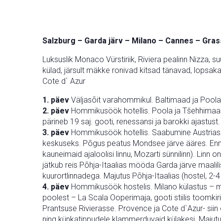
Salzburg – Garda järv – Milano – Cannes – Gras
Luksuslik Monaco Vürstiriik, Riviera pealinn Nizza,
külad, järsult mäkke ronivad kitsad tänavad, lopsakad
Cote d´ Azur
1. päev
Väljasõit varahommikul. Baltimaad ja Poola. 
2. päev
Hommikusöök hotellis. Poola ja Tšehhimaa. 
pärineb 19 saj. gooti, renessansi ja barokki ajastust.
3. päev
Hommikusöök hotellis. Saabumine Austriass
keskuseks. Põgus peatus Mondsee järve ääres. Enne 
kauneimaid ajaloolisi linnu, Mozarti sünnilinn). Linn 
jätkub reis Põhja-Itaalias mööda Garda järve maalili
kuurortlinnadega. Majutus Põhja-Itaalias (hostel, 2-4 
4. päev
Hommikusöök hostelis. Milano külastus – mit
poolest – La Scala Ooperimaja, gooti stiilis toomki
Prantsuse Rivierasse. Provence ja Cote d`Azur- siin on
ning künkatippudele klammerduvaid külakesi. Majutus