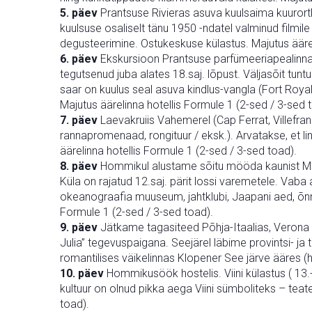
5. päev
Prantsuse Rivieras asuva kuulsaima kuurortl
kuulsuse osaliselt tänu 1950 -ndatel valminud filmile ” 
degusteerimine. Ostukeskuse külastus. Majutus äärel
6. päev
Ekskursioon Prantsuse parfümeeriapealinna
tegutsenud juba alates 18.saj. lõpust. Väljasõit tuntu
saar on kuulus seal asuva kindlus-vangla (Fort Roy
Majutus äärelinna hotellis Formule 1 (2-sed / 3-sed 
7. päev
Laevakruiis Vahemerel (Cap Ferrat, Villefranche
rannapromenaad, rongituur / eksk.). Arvatakse, et li
äärelinna hotellis Formule 1 (2-sed / 3-sed toad).
8. päev
Hommikul alustame sõitu mööda kaunist Mo
Küla on rajatud 12.saj. pärit lossi varemetele. Vaba
okeanograafia muuseum, jahtklubi, Jaapani aed, õnne
Formule 1 (2-sed / 3-sed toad).
9. päev
Jätkame tagasiteed Põhja-Itaalias, Verona 
Julia” tegevuspaigana. Seejärel läbime provintsi- j
romantilises väikelinnas Klopener See järve ääres (ho
10. päev
Hommikusöök hostelis. Viini külastus ( 13.
kultuur on olnud pikka aega Viini sümboliteks – teate
toad).