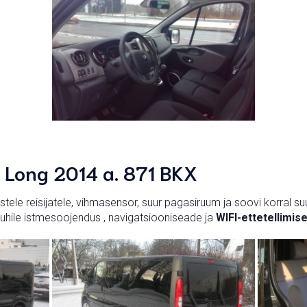
c Long 2014 a. 871 BKX
mistele reisijatele, vihmasensor, suur pagasiruum ja soovi korra
), juhile istmesoojendus , navigatsiooniseade ja
WIFI-ettetellimise