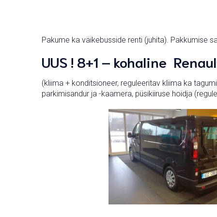
Pakume ka väikebusside renti (juhita). Pakkumise s
UUS ! 8+1 – kohaline Renau
(kliima + konditsioneer, reguleeritav kliima ka tagum
parkimisandur ja -kaamera, püsikiiruse hoidja (regule