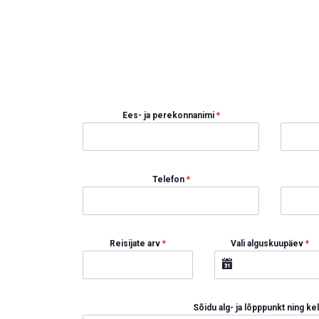
Ees- ja perekonnanimi
*
Telefon
*
Reisijate arv
*
Vali alguskuupäev
*
Sõidu alg- ja lõpppunkt ning ke