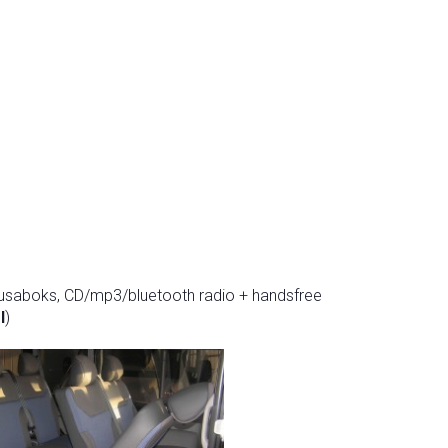
l suusaboks, CD/mp3/bluetooth radio + handsfree
l
)