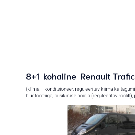
8+1 kohaline Renault Trafi
(kliima + konditsioneer, reguleeritav kliima ka tagu
bluetoothiga, püsikiiruse hoidja (reguleeritav roolilt