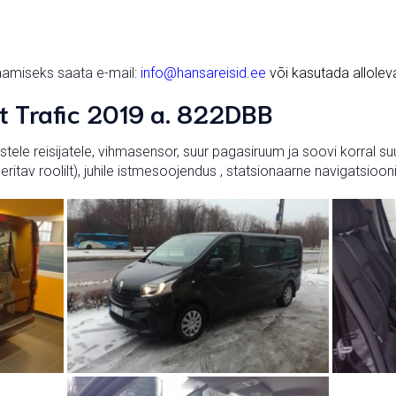
aamiseks saata e-mail:
info@hansareisid.ee
või kasutada allolev
lt Trafic 2019 a. 822DBB
istele reisijatele, vihmasensor, suur pagasiruum ja soovi korral 
eritav roolilt), juhile istmesoojendus , statsionaarne navigatsioo