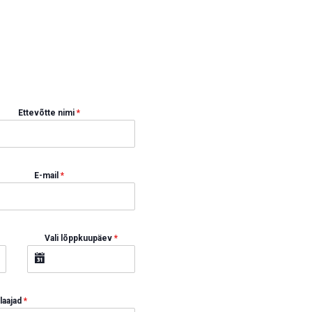
Ettevõtte nimi
*
E-mail
*
Vali lõppkuupäev
*
llaajad
*