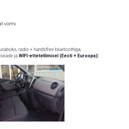
at vormi.
suusaboks, radio + handsfree bluetoothiga,
niseade ja
WIFI-ettetellimisel (Eesti + Euroopa)
)