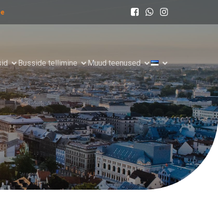
ee
sid
Busside tellimine
Muud teenused