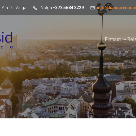
Aia 16, Valga
Valga
+372 5684 2229
info@hansareisid.
Firmast
Rei