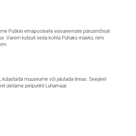
lastame Puškini emapoolsete esivanemate pärusmõisat
se. Varem kutsuti seda kohta Pühaks mäeks, nimi
õrm.
, külastada muuseume või jalutada linnas. Seejärel
el ületame piiripunkti Luhamaal.