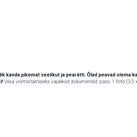
ik kanda pikemat seelikut ja pearätti. Õlad peavad olema kae
i!
Viisa vormistamiseks vajalikud dokumendid: pass, 1 foto (3,5 x 4