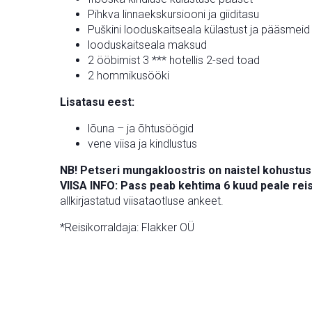
Pihkva linnaekskursiooni ja giiditasu
Puškini looduskaitseala külastust ja pääsmeid
looduskaitseala maksud
2 ööbimist 3 *** hotellis 2-sed toad
2 hommikusööki
Lisatasu eest:
lõuna – ja õhtusöögid
vene viisa ja kindlustus
NB! Petseri mungakloostris on naistel kohustusl
VIISA INFO: Pass peab kehtima 6 kuud peale reis
allkirjastatud viisataotluse ankeet.
*Reisikorraldaja: Flakker OÜ