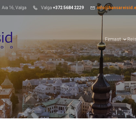
Aia 16, Valga
Valga
+372 5684 2229
info@hansareisid.
Firmast
Rei