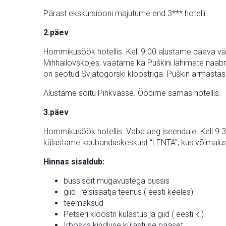
Pärast ekskursiooni majutume end 3*** hotelli.
2.päev
Hommikusöök hotellis. Kell 9.00 alustame päeva väl
Mihhailovskojes, vaatame ka Puškini lähimate naab
on seotud Svjatogorski kloostriga. Puškin armastas
Alustame sõitu Pihkvasse. Ööbime samas hotellis.
3.päev
Hommikusöök hotellis. Vaba aeg iseendale. Kell 9.3
külastame kaubanduskeskust “LENTA”, kus võimalus k
Hinnas sisaldub:
bussisõit mugavustega bussis
giid- reisisaatja teenus ( eesti keeles)
teemaksud
Petseri kloostri külastus ja giid ( eesti k.)
Irboska kindluse külastuse pääset