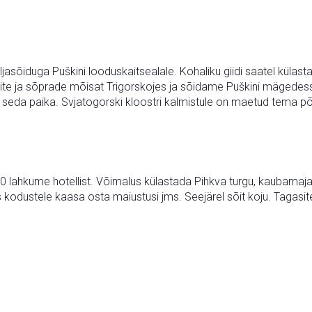
jasõiduga Puškini looduskaitsealale. Kohaliku giidi saatel kü
rite ja sõprade mõisat Trigorskojes ja sõidame Puškini mägedes
 seda paika. Svjatogorski kloostri kalmistule on maetud tema p
0 lahkume hotellist. Võimalus külastada Pihkva turgu, kaubamaja
odustele kaasa osta maiustusi jms. Seejärel sõit koju. Tagasite