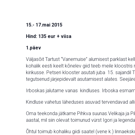
15.- 17.mai 2015
Hind: 135 eur + viisa
1.päev
Väljasõit Tartust “Vanemuise” alumisest parklast kell 
kohalik eesti keelt kõnelev giid teeb meile kloostri
kirikusse. Petseri klooster asutati juba 15. sajand
tegutsenud järjepidevalt asutamisest alates. Seejä
Irboskas jalutame vanas kindluses. Irboska esmamai
Kindluse vahetus läheduses asuvad tervendavad alli
Oma teekonda jätkame Pihkva suunas.Velikaja ja Pihk
aastal, mil siin olevat toimunud vürst Igori ja legen
Õhtul toimub kohaliku giidi saatel (vene k.) linnaek