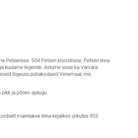
me Petserisse. Sõit Petseri kloostrisse. Petseri linna
ris ja kuulame legende. Astume sisse ka Varvara
väheseid õigeusu pühakodasid Venemaal, mis
pikk ja põnev ajalugu.
selt mainitakse linna kirjalikes ürikutes 903.