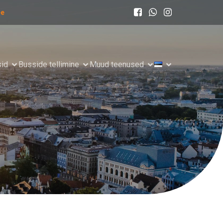
ee
sid
Busside tellimine
Muud teenused