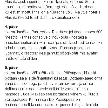
Alushta asub suurimas Krimmi lõunakalda orus. Seda
kaunist ala ümbritsevad Demergi mäe nõlvad kolmest
küljest, mistõttu linnal on ainulaadne võlu. Majutus hotellis
Alushta (2-sed toad, dušš, tv, konditsioneer).
4. päev
Hommikusöök. Puhkepäev. Randa on jalutada umbes 600
meetrit. Rannas ootab veidi nõukogulik nostalgia –
müüakse suitsukala, -kalmaari ja õlut. Tasulised rannad on
rahulikumad, kuid samuti kivised. Rannarajoonis on
lugematuid restoranikesi ja muid söögikohti, mis avatud
hiliste õhtutundideni.
5. päev
Hommikusöök. Väljasõit Jaltasse. Pääsupesa, Niktiski
botaanikaaia ja delfinaariumi külastus. Botaanikaaed oma
varjuliste alleedega pakub avastamisrõõmu ja silmailu,
delfinaariumis saab peale delfiinide vaatamise ka
nendega ujuda. Maksab see kordades vähem kui Türgis
või Egiptuses Krimmi sümbol Pääsupesa on
muinasjutuliselt kaunis lossike kaljueendil ning selle rõdult