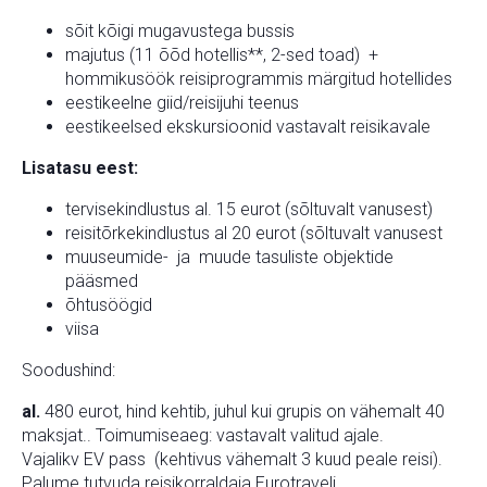
sõit kõigi mugavustega bussis
majutus (11 õõd hotellis**, 2-sed toad) +
hommikusöök reisiprogrammis märgitud hotellides
eestikeelne giid/reisijuhi teenus
eestikeelsed ekskursioonid vastavalt reisikavale
Lisatasu eest:
tervisekindlustus al. 15 eurot (sõltuvalt vanusest)
reisitõrkekindlustus al 20 eurot (sõltuvalt vanusest
muuseumide- ja muude tasuliste objektide
pääsmed
õhtusöögid
viisa
Soodushind:
al.
480 eurot, hind kehtib, juhul kui grupis on vähemalt 40
maksjat.. Toimumiseaeg: vastavalt valitud ajale.
Vajalikv EV pass (kehtivus vähemalt 3 kuud peale reisi).
Palume tutvuda reisikorraldaja Eurotraveli