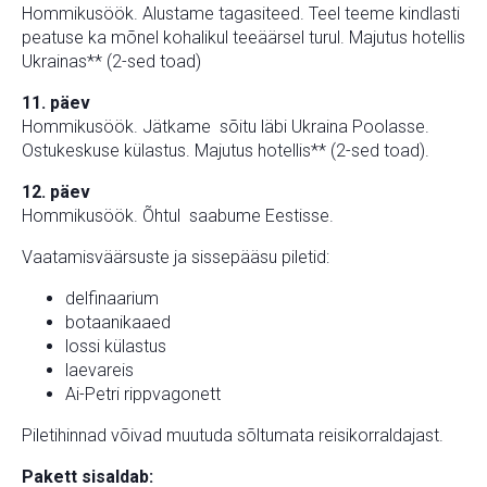
Hommikusöök. Alustame tagasiteed. Teel teeme kindlasti
peatuse ka mõnel kohalikul teeäärsel turul. Majutus hotellis
Ukrainas** (2-sed toad)
11. päev
Hommikusöök. Jätkame sõitu läbi Ukraina Poolasse.
Ostukeskuse külastus. Majutus hotellis** (2-sed toad).
12. päev
Hommikusöök. Õhtul saabume Eestisse.
Vaatamisväärsuste ja sissepääsu piletid:
delfinaarium
botaanikaaed
lossi külastus
laevareis
Ai-Petri rippvagonett
Piletihinnad võivad muutuda sõltumata reisikorraldajast.
Pakett sisaldab: