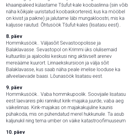
khaanipaleed külastame Tšufut-kale koobaslinna (siin võib
näha kõikjale uuristatud koobaskortereid, kus ka mööbel
on kivist ja paikne) ja jalutame läbi mungakloostri, mis ka
kaljusse raiutud. Õhtusöök Tšufut-kales (lisatasu eest)..
8. päev
Hommikusöök.. Väljasõit Sevastoopolisse ja
Balaklavasse. Sevastopol on Krimmi üks olulisemaid
kultuurilisi ja ajaloolisi keskusi ning aktiivselt arenev
mereäärne kuurort. Linnaekskursioon ja välja sõit
Balaklavasse, kus saab näha peale imelise looduse ka
allveelaevade baasi. Lõunasöök lisatasu eest.
9. päev
Hommikusöök.. Vaba hommikupoolik. Soovijaile lisatasu
eest laevareis piki rannikut kirik-majaka juurde, vaba aeg
väikelinnas. Kirik-majakas on majakakujuline kaunis
pühakoda, mis on pühendatud merel hukkunuile. Ta asub
kaljunukil ning tema umber on väike katastroofimuuseum
10. päev