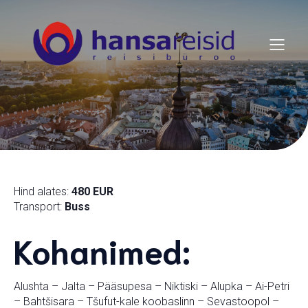
Hind alates:
480 EUR
Transport:
Buss
Kohanimed:
Alushta – Jalta – Pääsupesa – Niktiski – Alupka – Ai-Petri
– Bahtšisara – Tšufut-kale koobaslinn – Sevastoopol –