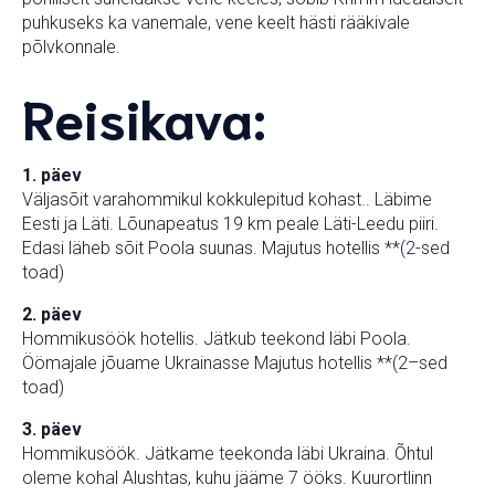
puhkuseks ka vanemale, vene keelt hästi rääkivale
põlvkonnale.
Reisikava:
1. päev
Väljasõit varahommikul kokkulepitud kohast.. Läbime
Eesti ja Läti. Lõunapeatus 19 km peale Läti-Leedu piiri.
Edasi läheb sõit Poola suunas. Majutus hotellis **(2-sed
toad)
2. päev
Hommikusöök hotellis. Jätkub teekond läbi Poola.
Öömajale jõuame Ukrainasse Majutus hotellis **(2–sed
toad)
3. päev
Hommikusöök. Jätkame teekonda läbi Ukraina. Õhtul
oleme kohal Alushtas, kuhu jääme 7 ööks. Kuurortlinn