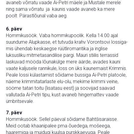
avaneb võrratu vaade Ai-Petri mäele ja Mustale merele
ning sama võrratu ja kaunis vaade avaneb ka mere
poolt Pärastlõunal vaba aeg.
6. päev
Hommikusöök. Vaba hommikupoolik. Kella 14.00 ajal
suundume Alupkasse, et tutvuda krahv Vorontsovi lossiga-
mis ühendab keskaegse rüütliromantika ja inglise
luksusliku mitmetasandilise pargi. Mauri stiilis terrassid
laskuvad mööda lõunakülge mere äärde, avades kauni
vaate kaljusele rannikule, loss on üks kaunemaist Krimmis.
Peale lossi külastamist sõidame bussiga Ai-Petri platoole,
näeme krimmitatarlaste elu-olu, mekime krimmi veine,
sööme tatari toitu (lisatasu eest) ja soovijad saavad
vallutada Ai-Petri tipu, kust avaneb hingemattev vaade
ümbritsevale.
7. päev
Hommikusöök. Sellel päeval sõidame Bahtšisaraisse.
Meid ootab khaanipalee pma õuedega, mošeega,
haaremiga ja muidugi kuulsa purskkaevuga. Peale