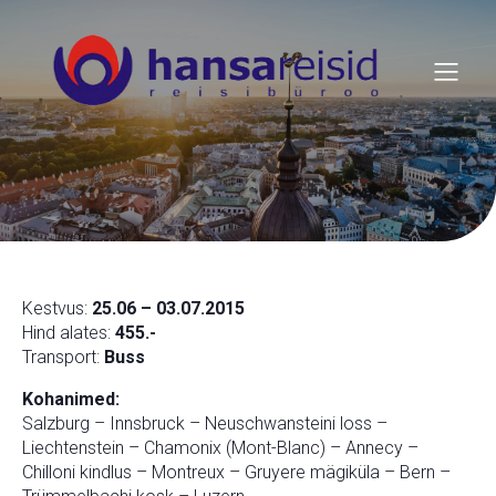
Kestvus:
25.06 – 03.07.2015
Hind alates:
455.-
Transport:
Buss
Kohanimed:
Salzburg – Innsbruck – Neuschwansteini loss –
Liechtenstein – Chamonix (Mont-Blanc) – Annecy –
Chilloni kindlus – Montreux – Gruyere mägiküla – Bern –