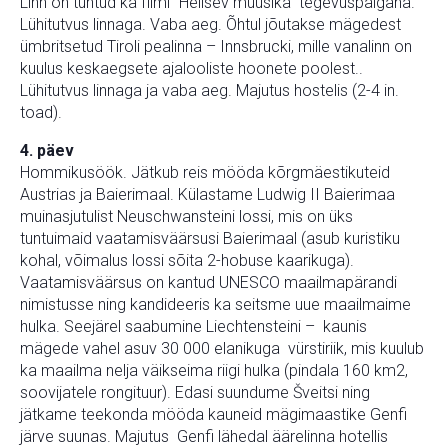
Linn on tuntud ka filmi “Helisev muusika” tegevuspaigana.
Lühitutvus linnaga. Vaba aeg. Õhtul jõutakse mägedest
ümbritsetud Tiroli pealinna – Innsbrucki, mille vanalinn on
kuulus keskaegsete ajalooliste hoonete poolest..
Lühitutvus linnaga ja vaba aeg. Majutus hostelis (2-4 in.
toad).
4. päev
Hommikusöök. Jätkub reis mööda kõrgmäestikuteid
Austrias ja Baierimaal. Külastame Ludwig II Baierimaa
muinasjutulist Neuschwansteini lossi, mis on üks
tuntuimaid vaatamisväärsusi Baierimaal (asub kuristiku
kohal, võimalus lossi sõita 2-hobuse kaarikuga).
Vaatamisväärsus on kantud UNESCO maailmapärandi
nimistusse ning kandideeris ka seitsme uue maailmaime
hulka. Seejärel saabumine Liechtensteini – kaunis
mägede vahel asuv 30 000 elanikuga vürstiriik, mis kuulub
ka maailma nelja väikseima riigi hulka (pindala 160 km2,
soovijatele rongituur). Edasi suundume Šveitsi ning
jätkame teekonda mööda kauneid mägimaastike Genfi
järve suunas. Majutus Genfi lähedal äärelinna hotellis