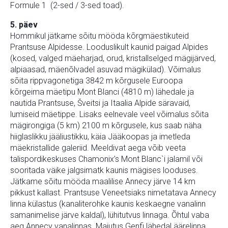
Formule 1 (2-sed / 3-sed toad).
5. päev
Hommikul jätkame sõitu mööda kõrgmäestikuteid
Prantsuse Alpidesse. Looduslikult kaunid paigad Alpides
(kosed, valged mäeharjad, orud, kristallselged mägijärved,
alpiaasad, mäenõlvadel asuvad mägikülad). Võimalus
sõita rippvagonetiga 3842 m kõrgusele Euroopa
kõrgeima mäetipu Mont Blanci (4810 m) lähedale ja
nautida Prantsuse, Šveitsi ja Itaalia Alpide säravaid,
lumiseid mäetippe. Lisaks eelnevale veel võimalus sõita
mägirongiga (5 km) 2100 m kõrgusele, kus saab näha
hiiglaslikku jääliustikku, käia Jääkoopas ja imetleda
mäekristallide galeriid. Meeldivat aega võib veeta
talispordikeskuses Chamonix’s Mont Blanc`i jalamil või
sooritada väike jalgsimatk kaunis mägises looduses.
Jätkame sõitu mööda maalilise Annecy järve 14 km
pikkust kallast. Prantsuse Veneetsiaks nimetatava Annecy
linna külastus (kanaliterohke kaunis keskaegne vanalinn
samanimelise järve kaldal), lühitutvus linnaga. Õhtul vaba
aeg Annecy vanalinnas. Majutus Genfi lähedal äärelinna