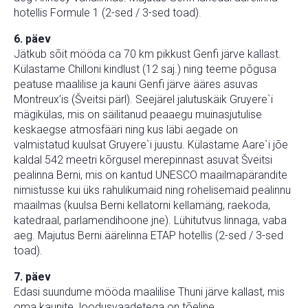
hotellis Formule 1 (2-sed / 3-sed toad).
6. päev
Jätkub sõit mööda ca 70 km pikkust Genfi järve kallast.
Külastame Chilloni kindlust (12 saj.) ning teeme põgusa
peatuse maalilise ja kauni Genfi järve ääres asuvas
Montreux’is (Šveitsi pärl). Seejärel jalutuskäik Gruyere`i
mägikülas, mis on säilitanud peaaegu muinasjutulise
keskaegse atmosfääri ning kus läbi aegade on
valmistatud kuulsat Gruyere`i juustu. Külastame Aare`i jõe
kaldal 542 meetri kõrgusel merepinnast asuvat Šveitsi
pealinna Berni, mis on kantud UNESCO maailmapärandite
nimistusse kui üks rahulikumaid ning rohelisemaid pealinnu
maailmas (kuulsa Berni kellatorni kellamäng, raekoda,
katedraal, parlamendihoone jne). Lühitutvus linnaga, vaba
aeg. Majutus Berni äärelinna ETAP hotellis (2-sed / 3-sed
toad).
7. päev
Edasi suundume mööda maalilise Thuni järve kallast, mis
oma kaunite loodusvaadetega on tõeline