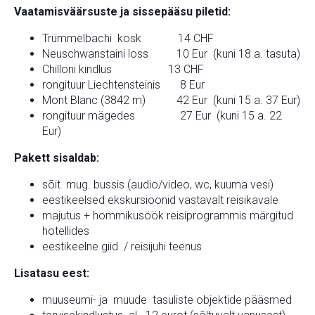
Vaatamisväärsuste ja sissepääsu piletid:
Trümmelbachi kosk 14 CHF
Neuschwanstaini loss 10 Eur (kuni 18 a. tasuta)
Chilloni kindlus 13 CHF
rongituur Liechtensteinis 8 Eur
Mont Blanc (3842 m) 42 Eur (kuni 15 a. 37 Eur)
rongituur mägedes 27 Eur (kuni 15 a. 22
Eur)
Pakett sisaldab:
sõit mug. bussis (audio/video, wc, kuuma vesi)
eestikeelsed ekskursioonid vastavalt reisikavale
majutus + hommikusöök reisiprogrammis märgitud
hotellides
eestikeelne giid / reisijuhi teenus
Lisatasu eest:
muuseumi- ja muude tasuliste objektide pääsmed