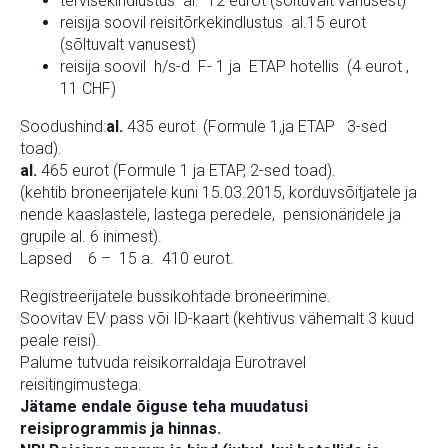
tervisekindlustus al. 12 eurot (sõltuvalt vanusest)
reisija soovil reisitõrkekindlustus al.15 eurot
(sõltuvalt vanusest)
reisija soovil h/s-d F- 1 ja ETAP hotellis (4 eurot ,
11 CHF)
Soodushind:
al.
435 eurot (Formule 1,ja ETAP 3-sed
toad).
al.
465 eurot (Formule 1 ja ETAP, 2-sed toad).
(kehtib broneerijatele kuni 15.03.2015, korduvsõitjatele ja
nende kaaslastele, lastega peredele, pensionäridele ja
grupile al. 6 inimest).
Lapsed 6 – 15 a. 410 eurot.
Registreerijatele bussikohtade broneerimine.
Soovitav EV pass või ID-kaart (kehtivus vähemalt 3 kuud
peale reisi).
Palume tutvuda reisikorraldaja Eurotravel
reisitingimustega.
Jätame endale õiguse teha muudatusi
reisiprogrammis ja hinnas.