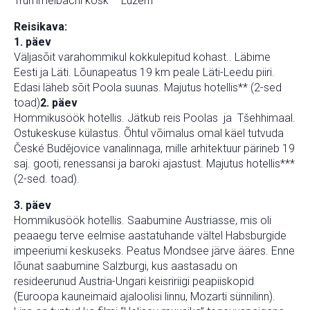
Trümmelbachi kosk – Luzern
Reisikava:
1. päev
Väljasõit varahommikul kokkulepitud kohast.. Läbime
Eesti ja Läti. Lõunapeatus 19 km peale Läti-Leedu piiri.
Edasi läheb sõit Poola suunas. Majutus hotellis** (2-sed
toad)
2. päev
Hommikusöök hotellis. Jätkub reis Poolas ja Tšehhimaal.
Ostukeskuse külastus. Õhtul võimalus omal käel tutvuda
České Budějovice vanalinnaga, mille arhitektuur pärineb 19
saj. gooti, renessansi ja baroki ajastust. Majutus hotellis***
(2-sed. toad).
3. päev
Hommikusöök hotellis. Saabumine Austriasse, mis oli
peaaegu terve eelmise aastatuhande vältel Habsburgide
impeeriumi keskuseks. Peatus Mondsee järve ääres. Enne
lõunat saabumine Salzburgi, kus aastasadu on
resideerunud Austria-Ungari keisririigi peapiiskopid
(Euroopa kauneimaid ajaloolisi linnu, Mozarti sünnilinn).