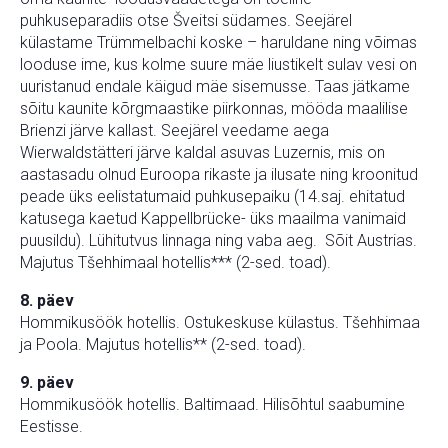
puhkuseparadiis otse Šveitsi südames. Seejärel
külastame Trümmelbachi koske – haruldane ning võimas
looduse ime, kus kolme suure mäe liustikelt sulav vesi on
uuristanud endale käigud mäe sisemusse. Taas jätkame
sõitu kaunite kõrgmaastike piirkonnas, mööda maalilise
Brienzi järve kallast. Seejärel veedame aega
Wierwaldstätteri järve kaldal asuvas Luzernis, mis on
aastasadu olnud Euroopa rikaste ja ilusate ning kroonitud
peade üks eelistatumaid puhkusepaiku (14.saj. ehitatud
katusega kaetud Kappellbrücke- üks maailma vanimaid
puusildu). Lühitutvus linnaga ning vaba aeg. Sõit Austrias.
Majutus Tšehhimaal hotellis*** (2-sed. toad).
8. päev
Hommikusöök hotellis. Ostukeskuse külastus. Tšehhimaa
ja Poola. Majutus hotellis** (2-sed. toad).
9. päev
Hommikusöök hotellis. Baltimaad. Hilisõhtul saabumine
Eestisse.