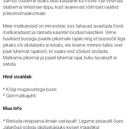
Samuti tõuseme lisaks Aidu karjäärile ka mõne Ida-Virumaa
olulisema tehismäe tippu, kust avanevad võimsad vaated
põlevkivimaakonnale.
Meie matkareisid on inimestele, kes tahavad avastada Eesti
matkaradasid ja rännata kaunitel loodusmaastikel. Viime
huvilised bussiga paarile pikemale rajale ning et bussisõit liiga
pikaks või üksluiseks ei kisuks, siis lisame minnes-tulles veel
paar lühemat rajakest, et saaks end sõidust sirutada.
Matkame pikemal ja paaril lühemal rajal, kuhu tavaliselt ei
satuta.
Hind sisaldab:
* Kõigi mugavustega bussi
* Giid-matkajuhti
Muu info
* Riietuda reisipäeva ilmale vastavalt. Liigume piisavalt õues.
Jalanõud sobigu jalutuskäiguks kivisel maastikul.