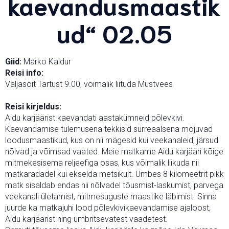
kaevandusmaastik
ud“ 02.05
Giid:
Marko Kaldur
Reisi info:
Väljasõit Tartust 9.00, võimalik liituda Mustvees
Reisi kirjeldus:
Aidu karjäärist kaevandati aastakümneid põlevkivi.
Kaevandamise tulemusena tekkisid sürreaalsena mõjuvad
loodusmaastikud, kus on nii mägesid kui veekanaleid, järsud
nõlvad ja võimsad vaated. Meie matkame Aidu karjääri kõige
mitmekesisema reljeefiga osas, kus võimalik liikuda nii
matkaradadel kui ekselda metsikult. Umbes 8 kilomeetrit pikk
matk sisaldab endas nii nõlvadel tõusmist-laskumist, parvega
veekanali ületamist, mitmesuguste maastike läbimist. Sinna
juurde ka matkajuhi lood põlevkivikaevandamise ajaloost,
Aidu karjäärist ning ümbritsevatest vaadetest.