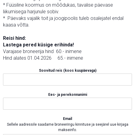
* Füüsiline koormus on mõõdukas, tavalise päevase
liikumisega harjunule sobiv.
* Päevaks vajalik toit ja joogipoolis tuleb osalejatel endal
kaasa võtta.
Reisi hind:
Lastega pered küsige erihinda!
Varajase broneerija hind 60.- inimene
Hind alates 01.04.2026 65.- inimene
Soovitud reis (koos kuupäevaga)
Ees- ja perekonnanimi
Email
Sellele aadressile saadame broneeringu kinnituse ja seejärel uue kirjaga
makseinfo.