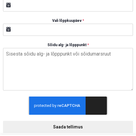
Vali lõppkuupäev
*
Sõidu alg- ja lõpppunkt
*
Saada tellimus