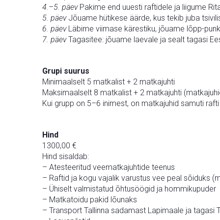
4.–5. päev
Pakime end uuesti raftidele ja liigume R
5. päev
Jõuame hütikese äärde, kus tekib juba tsivili
6. päev
Läbime viimase kärestiku, jõuame lõpp-punkt
7. päev
Tagasitee: jõuame laevale ja sealt tagasi Ee
Grupi suurus
Minimaalselt 5 matkalist + 2 matkajuhti
Maksimaalselt 8 matkalist + 2 matkajuhti (matkajuh
Kui grupp on 5–6 inimest, on matkajuhid samuti rafti
Hind
1300,00 €
Hind sisaldab:
– Atesteeritud veematkajuhtide teenus
– Raftid ja kogu vajalik varustus vee peal sõiduks (mõ
– Ühiselt valmistatud õhtusöögid ja hommikupuder
– Matkatoidu pakid lõunaks
– Transport Tallinna sadamast Lapimaale ja tagasi