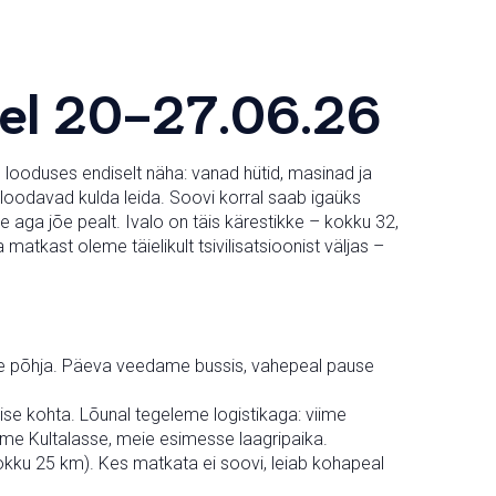
jõel 20-27.06.26
on looduses endiselt näha: vanad hütid, masinad ja
 loodavad kulda leida. Soovi korral saab igaüks
aga jõe pealt. Ivalo on täis kärestikke – kokku 32,
tkast oleme täielikult tsivilisatsioonist väljas –
ele põhja. Päeva veedame bussis, vahepeal pause
e kohta. Lõunal tegeleme logistikaga: viime
ame Kultalasse, meie esimesse laagripaika.
kku 25 km). Kes matkata ei soovi, leiab kohapeal