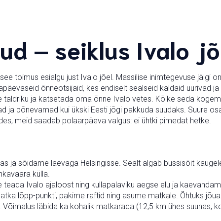
kud – seiklus Ivalo 
 see toimus esialgu just Ivalo jõel. Massilise inimtegevuse jälgi 
apäevaseid õnneotsijaid, kes endiselt sealseid kaldaid uurivad ja
 taldriku ja katsetada oma õnne Ivalo vetes. Kõike seda kogeme 
ja põnevamad kui ükski Eesti jõgi pakkuda suudaks. Suure osa ma
lkides, meid saadab polaarpäeva valgus: ei ühtki pimedat hetke.
as ja sõidame laevaga Helsingisse. Sealt algab bussisõit kaug
kavaara külla.
ada Ivalo ajaloost ning kullapalaviku aegse elu ja kaevandamis
atka lõpp-punkti, pakime raftid ning asume matkale. Õhtuks jõu
 Võimalus läbida ka kohalik matkarada (12,5 km ühes suunas, ko