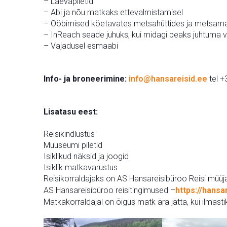
– Laevapiletid
– Abi ja nõu matkaks ettevalmistamisel
– Ööbimised köetavates metsahüttides ja metsamajad
– InReach seade juhuks, kui midagi peaks juhtuma vä
– Vajadusel esmaabi
Info- ja broneerimine:
info@hansareisid.ee
tel 
Lisatasu eest:
Reisikindlustus
Muuseumi piletid
Isiklikud näksid ja joogid
Isiklik matkavarustus
Reisikorraldajaks on AS Hansareisibüroo Reisi müüja
AS Hansareisibüroo reisitingimused –
https://hansa
Matkakorraldajal on õigus matk ära jätta, kui ilmasti