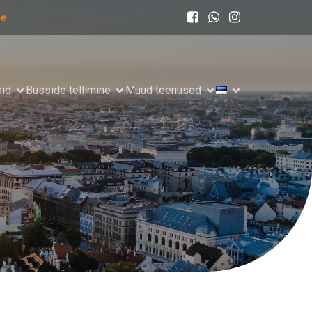
ee
sid
Busside tellimine
Muud teenused