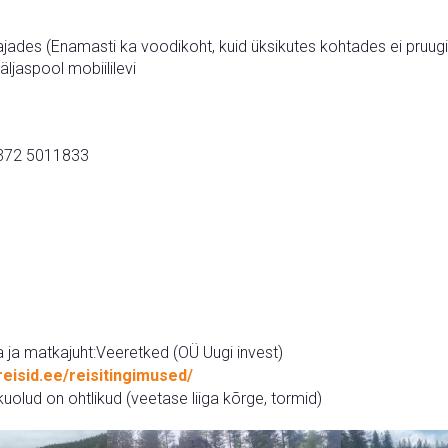
es (Enamasti ka voodikoht, kuid üksikutes kohtades ei pruugi s
ljaspool mobiililevi
+372 5011833
 ja matkajuht:Veeretked (OÜ Uugi invest)
reisid.ee/reisitingimused/
kuolud on ohtlikud (veetase liiga kõrge, tormid)