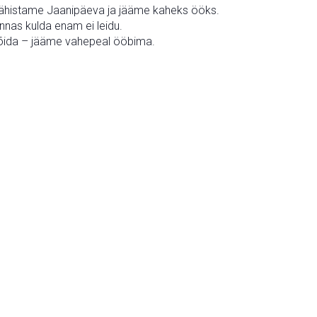
 tähistame Jaanipäeva ja jääme kaheks ööks.
onnas kulda enam ei leidu.
 sõida – jääme vahepeal ööbima.