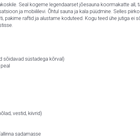
itakoskile. Seal kogeme legendaarset jõesauna koormakatte all,
satsioon ja mobiililevi. Õhtul sauna ja kala püüdmine. Selles piirk
i, pakime raftid ja alustame koduteed. Kogu teed ühe jutiga ei
stisse.
id sõidavad süstadega kõrval)
 peal
lad, vestid, kiivrid)
 Tallinna sadamasse