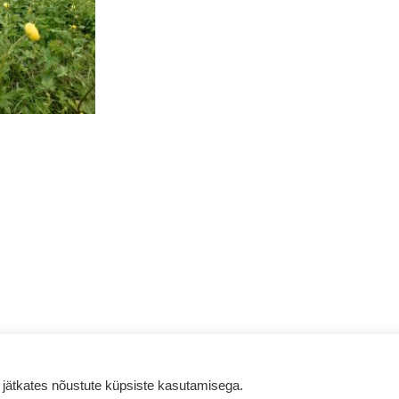
id – Busside tellimine | Bussireisid. Created with
using Word
 jätkates nõustute küpsiste kasutamisega.