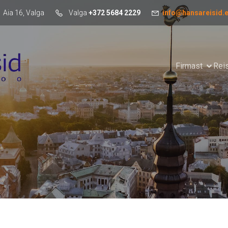
Aia 16, Valga
Valga
+372 5684 2229
info@hansareisid.
Firmast
Rei