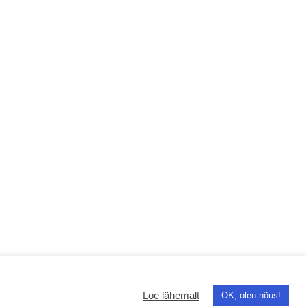
Press and
Kubio
Loe lähemalt
OK, olen nõus!