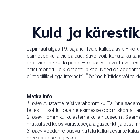
Kuld ja käresti
Lapimaal algas 19. sajandil Ivalo kullapalavik – kõik
esimesed kullaleiu paigad. Suvel võib kohata ka tän
proovida ise kulda pesta – kaasa võib võtta väikese
neist mõned üle kilomeetri pikad. Need on ägedamad 
ei mobiililevi ega internetti. Ööbime hüttides või te
Matka info
1. päev
Alustame reisi varahommikul Tallinna sadam
tehes. Hilisõhtul jõuame esimesse ööbimiskohta Tan
2. päev
Hommikul külastame kullamuuseumi. Saame te
matkalised koos varustusega alguspunkti ja bussi m
3. päev
Veedame päeva Kultala kullakaevurite külas.
meelepärase tegevuse.