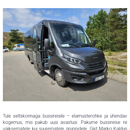
Tule seltskonnaga bussireisile – elamusterohke ja ühendav
kogemus, mis pakub uusi avastusi. Pakume bussireise nii
väiksematele kui suurematele gruppidele. Giid Marko Kalduri