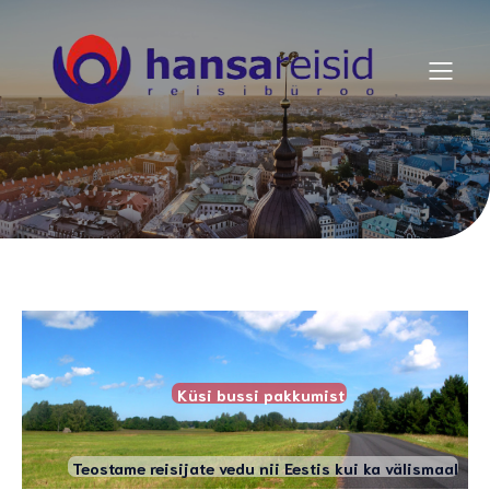
K
ü
s
i
b
u
s
s
i
p
a
k
k
u
m
i
s
t
Teostame reisijate vedu nii Eestis kui ka välismaal