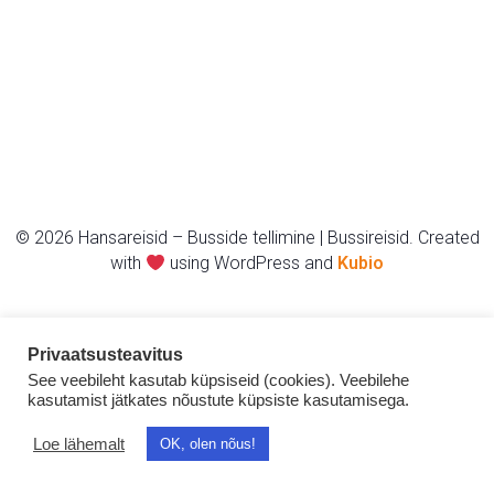
© 2026 Hansareisid – Busside tellimine | Bussireisid. Created
with
using WordPress and
Kubio
Privaatsusteavitus
See veebileht kasutab küpsiseid (cookies). Veebilehe
kasutamist jätkates nõustute küpsiste kasutamisega.
Loe lähemalt
OK, olen nõus!