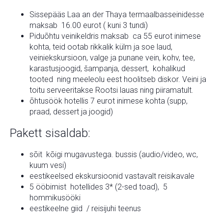
Sissepääs Laa an der Thaya termaalbasseinidesse
maksab 16.00 eurot ( kuni 3 tundi)
Piduõhtu veinikeldris maksab ca 55 eurot inimese
kohta, teid ootab rikkalik külm ja soe laud,
veiniekskursioon, valge ja punane vein, kohv, tee,
karastusjoogid, šampanja, dessert, kohalikud
tooted ning meeleolu eest hoolitseb diskor. Veini ja
toitu serveeritakse Rootsi lauas ning piiramatult.
õhtusöök hotellis 7 eurot inimese kohta (supp,
praad, dessert ja joogid)
Pakett sisaldab:
sõit kõigi mugavustega. bussis (audio/video, wc,
kuum vesi)
eestikeelsed ekskursioonid vastavalt reisikavale
5 ööbimist hotellides 3* (2-sed toad), 5
hommikusööki
eestikeelne giid / reisijuhi teenus