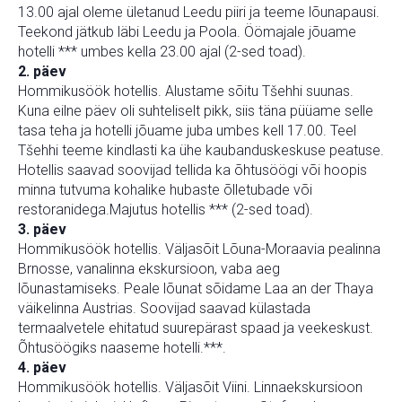
13.00 ajal oleme ületanud Leedu piiri ja teeme lõunapausi.
Teekond jätkub läbi Leedu ja Poola. Öömajale jõuame
hotelli *** umbes kella 23.00 ajal (2-sed toad).
2. päev
Hommikusöök hotellis. Alustame sõitu Tšehhi suunas.
Kuna eilne päev oli suhteliselt pikk, siis täna püüame selle
tasa teha ja hotelli jõuame juba umbes kell 17.00. Teel
Tšehhi teeme kindlasti ka ühe kaubanduskeskuse peatuse.
Hotellis saavad soovijad tellida ka õhtusöögi või hoopis
minna tutvuma kohalike hubaste õlletubade või
restoranidega.Majutus hotellis *** (2-sed toad).
3. päev
Hommikusöök hotellis. Väljasõit Lõuna-Moraavia pealinna
Brnosse, vanalinna ekskursioon, vaba aeg
lõunastamiseks. Peale lõunat sõidame Laa an der Thaya
väikelinna Austrias. Soovijad saavad külastada
termaalvetele ehitatud suurepärast spaad ja veekeskust.
Õhtusöögiks naaseme hotelli.***.
4. päev
Hommikusöök hotellis. Väljasõit Viini. Linnaekskursioon