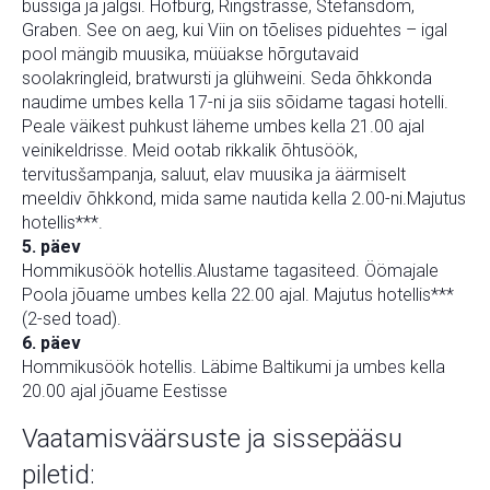
bussiga ja jalgsi. Hofburg, Ringstrasse, Stefansdom,
Graben. See on aeg, kui Viin on tõelises piduehtes – igal
pool mängib muusika, müüakse hõrgutavaid
soolakringleid, bratwursti ja glühweini. Seda õhkkonda
naudime umbes kella 17-ni ja siis sõidame tagasi hotelli.
Peale väikest puhkust läheme umbes kella 21.00 ajal
veinikeldrisse. Meid ootab rikkalik õhtusöök,
tervitusšampanja, saluut, elav muusika ja äärmiselt
meeldiv õhkkond, mida same nautida kella 2.00-ni.Majutus
hotellis***.
5. päev
Hommikusöök hotellis.Alustame tagasiteed. Öömajale
Poola jõuame umbes kella 22.00 ajal. Majutus hotellis***
(2-sed toad).
6. päev
Hommikusöök hotellis. Läbime Baltikumi ja umbes kella
20.00 ajal jõuame Eestisse
Vaatamisväärsuste ja sissepääsu
piletid: