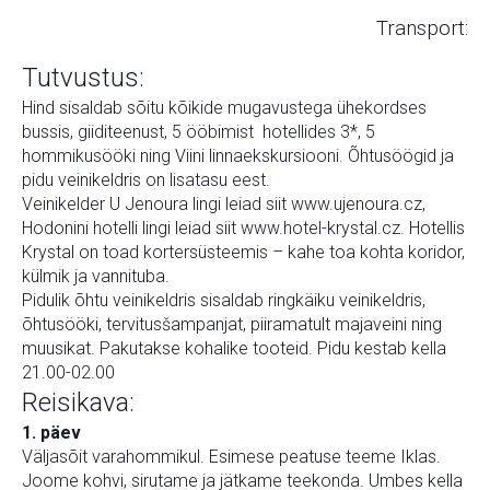
Transport:
Tutvustus:
Hind sisaldab sõitu kõikide mugavustega ühekordses
bussis, giiditeenust, 5 ööbimist hotellides 3*, 5
hommikusööki ning Viini linnaekskursiooni. Õhtusöögid ja
pidu veinikeldris on lisatasu eest.
Veinikelder U Jenoura lingi leiad siit www.ujenoura.cz,
Hodonini hotelli lingi leiad siit www.hotel-krystal.cz. Hotellis
Krystal on toad kortersüsteemis – kahe toa kohta koridor,
külmik ja vannituba.
Pidulik õhtu veinikeldris sisaldab ringkäiku veinikeldris,
õhtusööki, tervitusšampanjat, piiramatult majaveini ning
muusikat. Pakutakse kohalike tooteid. Pidu kestab kella
21.00-02.00
Reisikava:
1. päev
Väljasõit varahommikul. Esimese peatuse teeme Iklas.
Joome kohvi, sirutame ja jätkame teekonda. Umbes kella