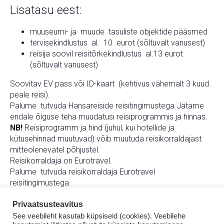
Lisatasu eest:
muuseumi- ja muude tasuliste objektide pääsmed
tervisekindlustus al. 10 eurot (sõltuvalt vanusest)
reisija soovil reisitõrkekindlustus al.13 eurot
(sõltuvalt vanusest)
Soovitav EV pass või ID-kaart (kehtivus vähemalt 3 kuud
peale reisi).
Palume tutvuda Hansareiside reisitingimustega.
Jätame
endale õiguse teha muudatusi reisiprogrammis ja hinnas.
NB!
Reisiprogramm ja hind (juhul, kui hotellide ja
kütusehinnad muutuvad) võib muutuda reisikorraldajast
mitteolenevatel põhjustel.
Reisikorraldaja on Eurotravel.
Palume tutvuda reisikorraldaja Eurotravel
reisitingimustega.
Head reisi!
Privaatsusteavitus
See veebileht kasutab küpsiseid (cookies). Veebilehe